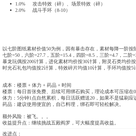
1.0% 攻击特效（碎）、场景特效（碎）
2.0% 战斗手环（8-10）
以上价值为保守估计，实际应该会稍微略高一些。
以七阶图纸素材价值50为例，因有暴击存在，素材每降一阶按除
七阶=50，六阶=27.7，五阶=15.4，四阶=8.5，三阶=4.7，二阶=2
暴龙玩偶按200计算，进化素材均价按30计算，附灵石类均价按
时光石礼包均值按2计算，特效碎片均值10计算，手环均值按5
成本：楼票 + 体力 + 药品 + 时间
2 O5 z& \3 N2 V5 p. U3 V: @6 R
楼票：每日首张免费、后续可用绑石购买，理论成本可压缩在0.
体力：5分钟1点自然累积，每日活跃赠送20，如果不是猛刷应
药品：建议使用便宜的，自己料理，绑石即可轻松解决。
额外风险：被飞。。。
收益提升点：继续挑战五殿阎罗，可大幅度提高收益。
改进点：
, G3 ~) n5 E: C4 r; c