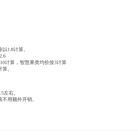
以1.8计算。
.6
10计算，智慧果类均价按3计算
计算。
5左右。
! F8 G! L2 j% N
该不用额外开销。
8 U4 c& A; s" Q) R