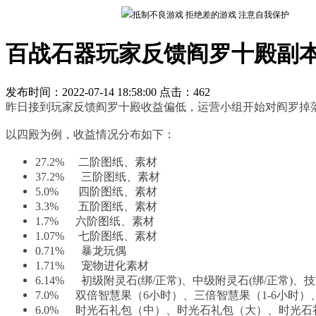
抵制不良游戏 拒绝差的游戏 注意自我保护
百战石器玩家反馈阎罗十殿副
发布时间：2022-07-14 18:58:00 点击：
462
昨日接到玩家反馈阎罗十殿收益偏低，运营小组开始对阎罗掉
以四殿为例，收益情况分布如下：
27.2% 二阶图纸、素材
37.2% 三阶图纸、素材
5.0% 四阶图纸、素材
3.3% 五阶图纸、素材
1.7% 六阶图纸、素材
1.07% 七阶图纸、素材
0.71% 暴龙玩偶
1.71% 宠物进化素材
6.14% 初级附灵石(绑/正常)、中级附灵石(绑/正常)
7.0% 双倍智慧果（6小时）、三倍智慧果（1-6小时
6.0% 时光石礼包（中）、时光石礼包（大）、时光石